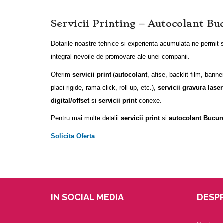
Servicii Printing
– Autocolant Bu
Dotarile noastre tehnice si experienta acumulata ne permit 
integral nevoile de promovare ale unei companii.
Oferim
servicii print
(
autocolant
, afise, backlit film, bann
placi rigide, rama click, roll-up, etc.),
servicii gravura laser
digital/offset
si
servicii print
conexe.
Pentru mai multe detalii
servicii print
si
autocolant Bucure
Solicita Oferta
IN SOCIAL MEDIA
DESPR