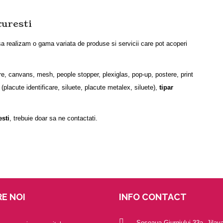
curesti
sa realizam o gama variata de produse si servicii care pot acoperi
ere, canvans, mesh, people stopper, plexiglas, pop-up, postere, print
(placute identificare, siluete, placute metalex, siluete),
tipar
sti
, trebuie doar sa ne contactati.
E NOI
INFO CONTACT
Șoseaua Giurgiului 33a, Jilav