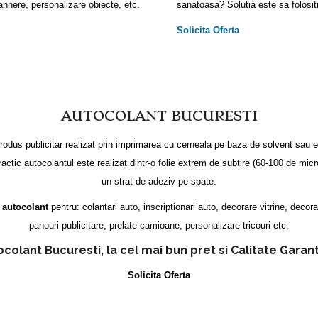
annere, personalizare obiecte, etc.
sanatoasa? Solutia este sa folosit
Solicita Oferta
AUTOCOLANT BUCURESTI
odus publicitar realizat prin imprimarea cu cerneala pe baza de solvent sau e
ractic autocolantul este realizat dintr-o folie extrem de subtire (60-100 de mi
un strat de adeziv pe spate.
e
autocolant
pentru: colantari auto, inscriptionari auto, decorare vitrine, decor
panouri publicitare, prelate camioane, personalizare tricouri etc.
colant Bucuresti, la cel mai bun pret si Calitate Garan
Solicita Oferta