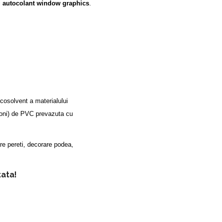
i
autocolant window graphics
.
cosolvent a materialului
croni) de PVC prevazuta cu
are pereti, decorare podea,
tata!