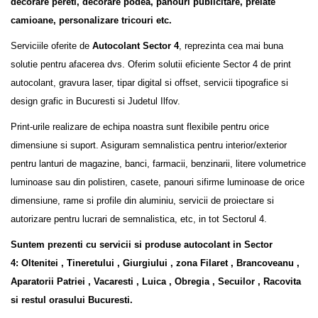
decorare pereti, decorare podea, panouri publicitare, prelate
camioane, personalizare tricouri etc.
Serviciile oferite de
Autocolant Sector 4
, reprezinta cea mai buna
solutie pentru afacerea dvs. Oferim solutii eficiente Sector 4 de print
autocolant, gravura laser, tipar digital si offset, servicii tipografice si
design grafic in Bucuresti si Judetul Ilfov.
Print-urile realizare de echipa noastra sunt flexibile pentru orice
dimensiune si suport. Asiguram semnalistica pentru interior/exterior
pentru lanturi de magazine, banci, farmacii, benzinarii, litere volumetrice
luminoase sau din polistiren, casete, panouri sifirme luminoase de orice
dimensiune, rame si profile din aluminiu, servicii de proiectare si
autorizare pentru lucrari de semnalistica, etc, in tot Sectorul 4.
Suntem prezenti cu servicii si produse autocolant in Sector
4: Oltenitei , Tineretului , Giurgiului , zona Filaret , Brancoveanu ,
Aparatorii Patriei , Vacaresti , Luica , Obregia , Secuilor , Racovita
si restul orasului Bucuresti.