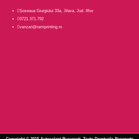
Șoseaua Giurgiului 33a, Jilava, Jud. Ilfov
0721.371.792
vanzari@ramiprinting.ro
Copyright © 2015 Autocolant Bucuresti. Toate Drepturile Rezervate