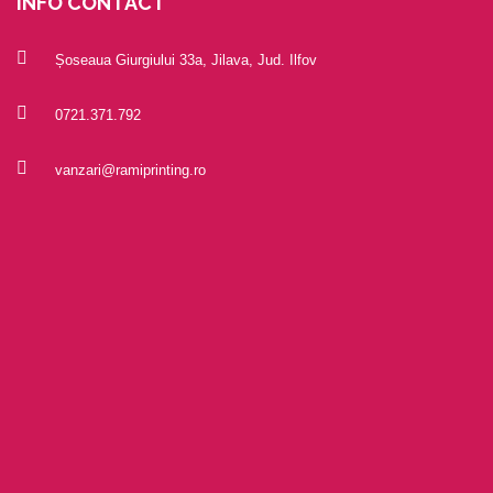
INFO CONTACT
Șoseaua Giurgiului 33a, Jilava, Jud. Ilfov
0721.371.792
vanzari@ramiprinting.ro