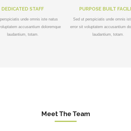
DEDICATED STAFF
PURPOSE BUILT FACIL
perspiciatis unde omnis iste natus
Sed ut perspiciatis unde omnis is
t voluptatem accusantium doloremque
error sit voluptatem accusantium d
laudantium, totam.
laudantium, totam.
Meet The Team