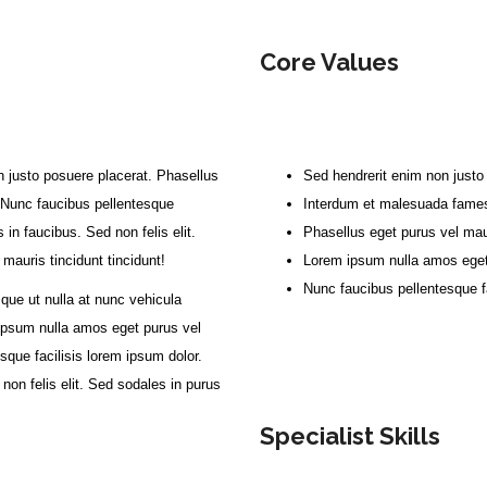
Core Values
n justo posuere placerat. Phasellus
Sed hendrerit enim non justo
r. Nunc faucibus pellentesque
Interdum et malesuada fames
in faucibus. Sed non felis elit.
Phasellus eget purus vel maur
mauris tincidunt tincidunt!
Lorem ipsum nulla amos eget 
Nunc faucibus pellentesque f
que ut nulla at nunc vehicula
m ipsum nulla amos eget purus vel
esque facilisis lorem ipsum dolor.
non felis elit. Sed sodales in purus
Specialist Skills