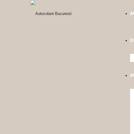
A
D
A