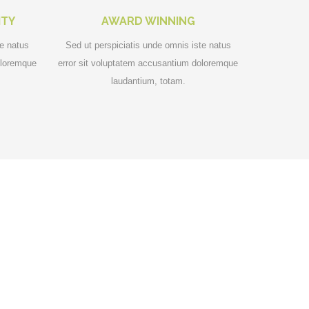
ITY
AWARD WINNING
te natus
Sed ut perspiciatis unde omnis iste natus
oloremque
error sit voluptatem accusantium doloremque
laudantium, totam.